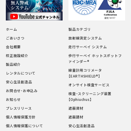
ホーム
製品カテゴリ
ごあいさつ
放射線測定システム
会社概要
走行サーベイ システム
校正施設紹介
歩行サーベイ ホットスポットフ
ァインダー®
製品紹介
線量計用コリメータ
レンタルについて
【EARTHSHIELD®】
安心生活創造品
オンサイト検査サービス
お問合せ・お申込み
検査・スクリーニング装置
お知らせ
【Ophiuchus】
プレスリリース
遮蔽資材
個人情報保護方針
遮蔽建材
個人情報保護について
安心生活創造品