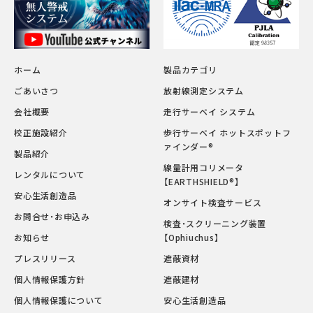
ホーム
製品カテゴリ
ごあいさつ
放射線測定システム
会社概要
走行サーベイ システム
校正施設紹介
歩行サーベイ ホットスポットフ
ァインダー®
製品紹介
線量計用コリメータ
レンタルについて
【EARTHSHIELD®】
安心生活創造品
オンサイト検査サービス
お問合せ・お申込み
検査・スクリーニング装置
お知らせ
【Ophiuchus】
プレスリリース
遮蔽資材
個人情報保護方針
遮蔽建材
個人情報保護について
安心生活創造品