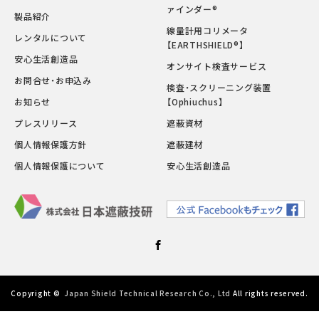
ァインダー®
製品紹介
線量計用コリメータ
レンタルについて
【EARTHSHIELD®】
安心生活創造品
オンサイト検査サービス
お問合せ・お申込み
検査・スクリーニング装置
お知らせ
【Ophiuchus】
プレスリリース
遮蔽資材
個人情報保護方針
遮蔽建材
個人情報保護について
安心生活創造品
Facebook
Copyright ©
Japan Shield Technical Research Co., Ltd
All rights reserved.