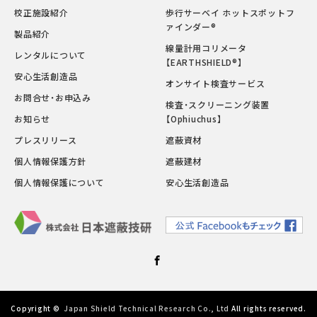
校正施設紹介
歩行サーベイ ホットスポットフ
ァインダー®
製品紹介
線量計用コリメータ
レンタルについて
【EARTHSHIELD®】
安心生活創造品
オンサイト検査サービス
お問合せ・お申込み
検査・スクリーニング装置
お知らせ
【Ophiuchus】
プレスリリース
遮蔽資材
個人情報保護方針
遮蔽建材
個人情報保護について
安心生活創造品
Facebook
Copyright ©
Japan Shield Technical Research Co., Ltd
All rights reserved.